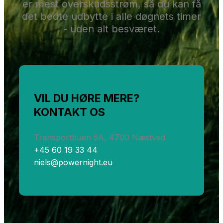
er mest overskudsstrøm, så du kan få
det bedte udbytte i alle døgnets timer
- uden alt besværet.
VIL DU HØRE MERE?
KONTAKT OS
Transportbuen 5A, 4700 Næstved
+45 60 19 33 44
niels@powernight.eu