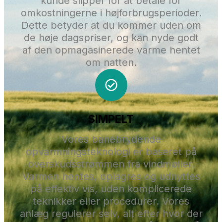
kunde slipper for at betale for
omkostningerne i højforbrugsperioder.
Dette betyder at du kommer uden om
de høje dagspriser, og kan nyde godt
af den opmagasinerede varme hentet
om natten.
SIMPELT
Vores banebrydende
opvarmningsteknologi er baseret på
overskudsstrømmen fra vindmøller.
Varmen hentes, oplagres og udnyttes
på effektiv vis, uden komplicerede
teknikker eller procedurer. Vores
anlæg regulerer selv, alt efter hvor der