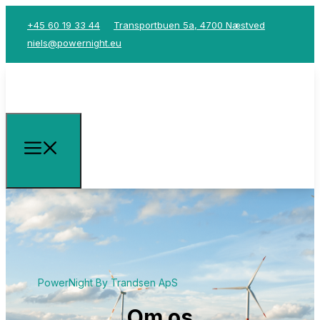
+45 60 19 33 44
Transportbuen 5a, 4700 Næstved
niels@powernight.eu
PowerNight By Trandsen ApS
Om os