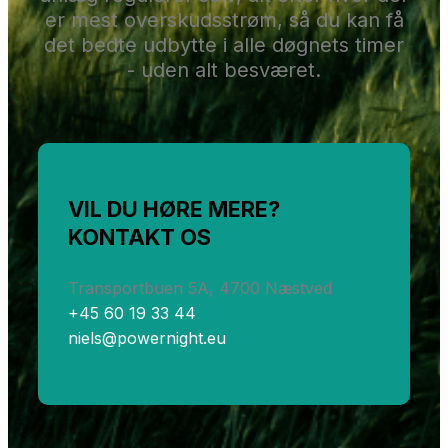
er mest overskudsstrøm, så du kan få
det bedte udbytte i alle døgnets timer
- uden alt besværet.
VIL DU HØRE MERE?
KONTAKT OS
Transportbuen 5A, 4700 Næstved
+45 60 19 33 44
niels@powernight.eu