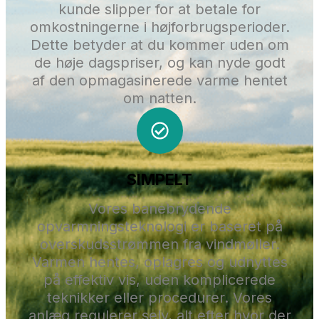
kunde slipper for at betale for
omkostningerne i højforbrugsperioder.
Dette betyder at du kommer uden om
de høje dagspriser, og kan nyde godt
af den opmagasinerede varme hentet
om natten.
SIMPELT
Vores banebrydende
opvarmningsteknologi er baseret på
overskudsstrømmen fra vindmøller.
Varmen hentes, oplagres og udnyttes
på effektiv vis, uden komplicerede
teknikker eller procedurer. Vores
anlæg regulerer selv, alt efter hvor der