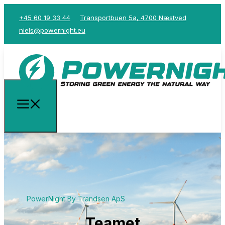
+45 60 19 33 44
Transportbuen 5a, 4700 Næstved
niels@powernight.eu
PowerNight By Trandsen ApS
Teamet