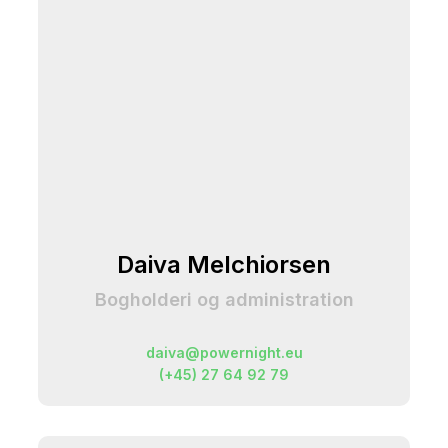
Daiva Melchiorsen
Bogholderi og administration
daiva@powernight.eu
(+45) 27 64 92 79