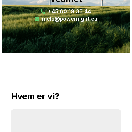
+45 60 19 33 44
niels@powernight.eu
Hvem er vi?