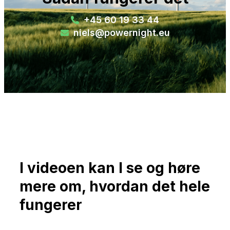
+45 60 19 33 44
niels@powernight.eu
I videoen kan I se og høre
mere om, hvordan det hele
fungerer