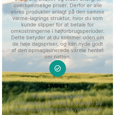
overkommelige priser. Derfor er alle
vores produkter anlagt på den samme
varme-lagrings struktur, hvor du som
kunde slipper for at betale for
omkostningerne i højforbrugsperioder.
Dette betyder at du kommer uden om
de høje dagspriser, og kan nyde godt
af den opmagasinerede varme hentet
om natten.
SIMPELT
Vores banebrydende
opvarmningsteknologi er baseret på
overskudsstrømmen fra vindmøller.