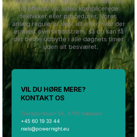
Varmen hentes, oplagres og udnyttes
på effektiv vis, uden komplicerede
teknikker eller procedurer. Vores
anlæg regulerer selv, alt efter hvor der
er mest overskudsstrøm, så du kan få
det bedte udbytte i alle døgnets timer
- uden alt besværet.
VIL DU HØRE MERE?
KONTAKT OS
Transportbuen 5A, 4700 Næstved
+45 60 19 33 44
niels@powernight.eu