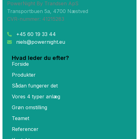
PowerNight By Trandsen ApS
Transportbuen 5a, 4700 Næstved
CVR-nummer: 41215283
+45 60 19 33 44
niels@powernight.eu
Hvad leder du efter?
Forside
Produkter
Sådan fungerer det
Vores 4 typer anlæg
Grøn omstilling
Teamet
Referencer