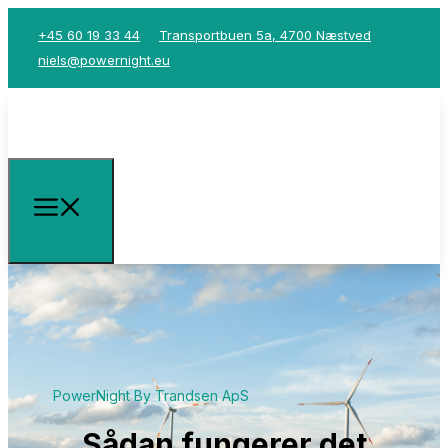
+45 60 19 33 44
Transportbuen 5a, 4700 Næstved
niels@powernight.eu
PowerNight By Trandsen ApS
Sådan fungerer det